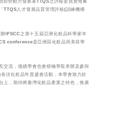
勞動部勞動力發展署TTQS之評核委員實地審
「TTQS人才發展品質管理評核(訓練機構
日承辦IFSCC之第十五屆亞洲化粧品科學家年
SCS
conference
是亞洲區化粧品與美容學
互交流，後續學會也會積極爭取承辦及參與
)舉辦的各項化粧品年度盛會活動，本學會致力於
台上，期待將臺灣化粧品產業之特色，推廣