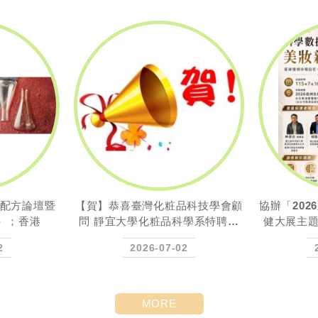
品科技學會顧
協辦「2026亞洲美容保養 ‧ 生技保
【賀】本會
科學系特聘教
健大展主題論壇-科學數據驅動的
署 TTQ
昭...
美妝新時代」...
統）
2
2026-06-25
MORE