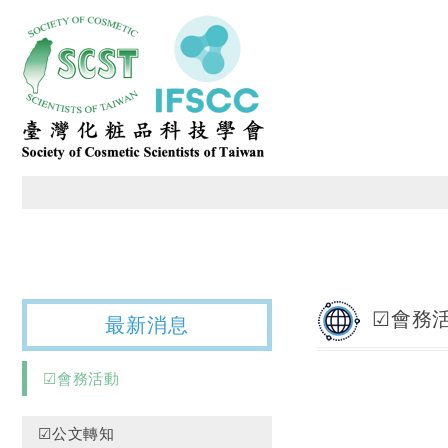
臺灣化粧品科技學會
☑會務
最新消息
☑會務活動
☑公文轉知