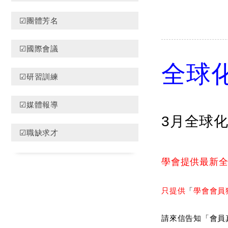
☑團體芳名
☑國際會議
全球
☑研習訓練
☑媒體報導
3月全球
☑職缺求才
學會提供最新
只提供
「
學會會員
請來信告知「會員