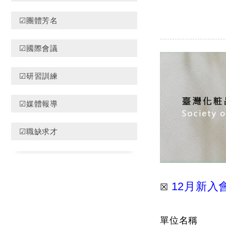
☑團體芳名
☑國際會議
☑研習訓練
☑媒體報導
☑職缺求才
12月新入
☒
單位名稱