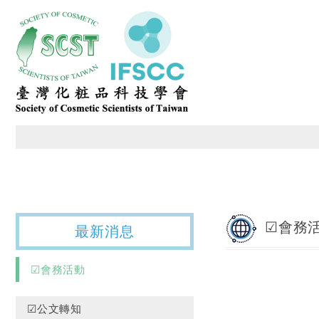
臺灣化粧品科技學會
☑會務
最新消息
☑會務活動
☑公文轉知