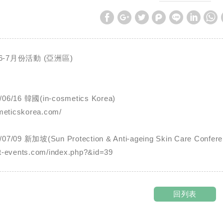
6-7月份活動 (亞洲區)
/06/16 韓國(in-cosmetics Korea)
smeticskorea.com/
07/09 新加坡(Sun Protection & Anti-ageing Skin Care Confere
t-events.com/index.php?&id=39
回列表