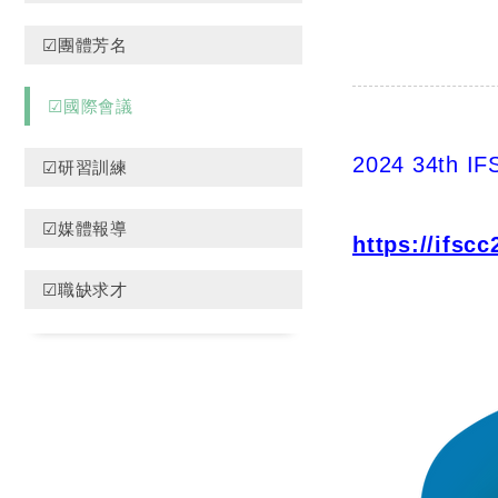
☑團體芳名
☑國際會議
2024 34th IF
☑研習訓練
☑媒體報導
https://ifsc
☑職缺求才