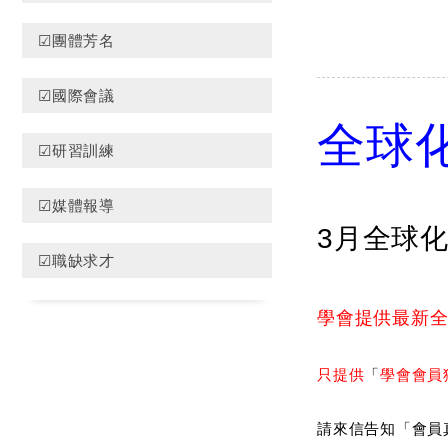
☑團體芳名
☑國際會議
全球
☑研習訓練
☑媒體報導
3月全球
☑職缺求才
學會提供最新
只提供
「
學會會員
請來信告知「會員