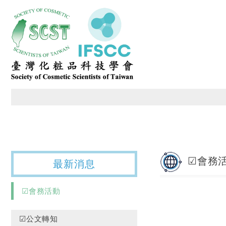
臺灣化粧品科技學會
☑會務
最新消息
☑會務活動
☑公文轉知