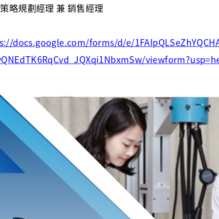
Ltd. 策略規劃經理 兼 銷售經理
s://docs.google.com/forms/d/e/1FAIpQLSeZhYQCH
yQNEdTK6RqCvd_JQXqi1NbxmSw/viewform?usp=h