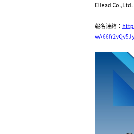
Ellead Co.,
報名連結：
http
wA66fr2vQv5J