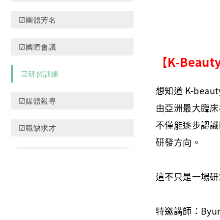
☑團體芳名
☑國際會議
【K-Beau
☑研習訓練
想知道 K-be
☑媒體報導
由亞洲最大臨床檢
不僅能逐步認識
☑職缺求才
研發方向。
這不只是一場研討
特邀講師：Byun 