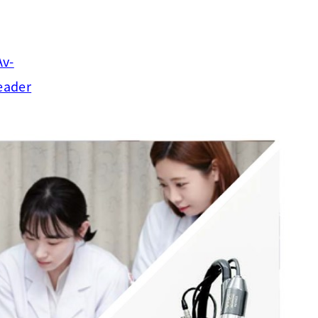
Av-
eader